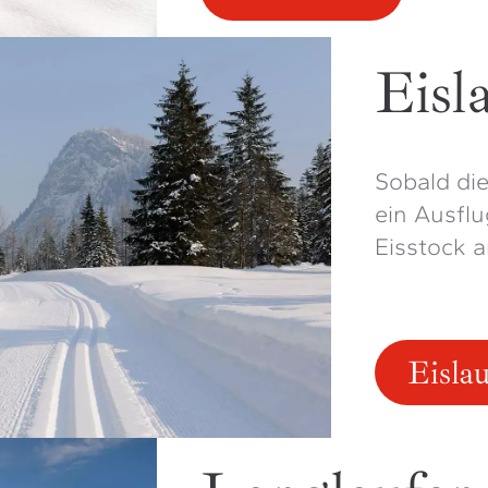
Eisl
Sobald die
ein Ausfl
Eisstock a
Eislau