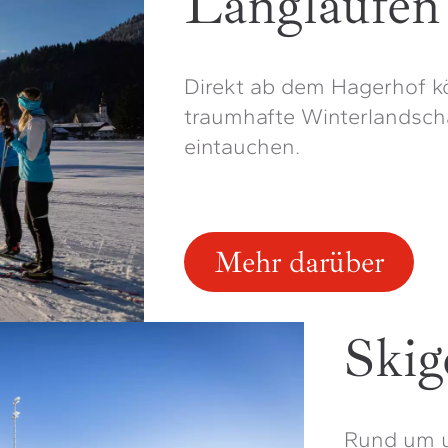
Langlaufen
Direkt ab dem Hagerhof kö
traumhafte Winterlandsch
eintauchen.
Mehr darüber
Skig
Rund um u