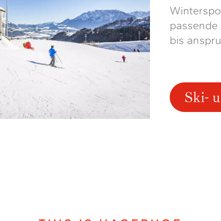
Winterspo
passende S
bis anspru
Ski- 