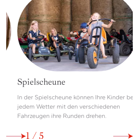
Spielscheune
In der Spielscheune können Ihre Kinder bei
G
jedem Wetter mit den verschiedenen
H
Fahrzeugen ihre Runden drehen.
K
2 / 5